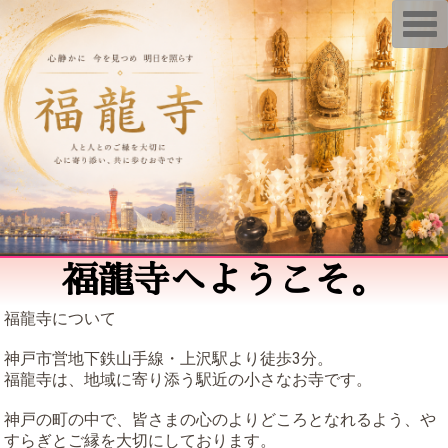
T
o
g
g
l
e
n
a
v
i
g
a
t
i
o
n
福龍寺へようこそ。
福龍寺について
神戸市営地下鉄山手線・上沢駅より徒歩3分。
福龍寺は、地域に寄り添う駅近の小さなお寺です。
神戸の町の中で、皆さまの心のよりどころとなれるよう、や
すらぎとご縁を大切にしております。