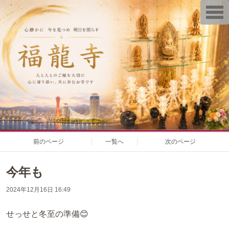
T
o
g
g
l
e
n
a
v
i
g
a
t
i
o
n
前のページ
一覧へ
次のページ
今年も
2024年12月16日 16:49
せっせと冬至の準備😊