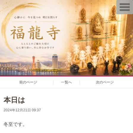
T
o
g
g
l
e
n
a
v
i
g
a
t
i
o
n
前のページ
一覧へ
次のページ
本日は
2024年12月21日 09:37
冬至です。