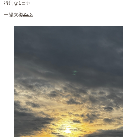
特別な1日✨️
一陽来復🌅🙏