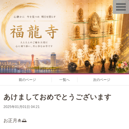
T
o
g
g
l
e
n
a
v
i
g
a
t
i
o
n
前のページ
一覧へ
次のページ
あけましておめでとうございます
2025年01月01日 04:21
お正月🎍🌅