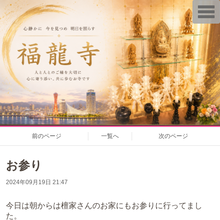
T
o
g
g
l
e
n
a
v
i
g
a
t
i
o
n
前のページ
一覧へ
次のページ
お参り
2024年09月19日 21:47
今日は朝からは檀家さんのお家にもお参りに行ってまし
た。