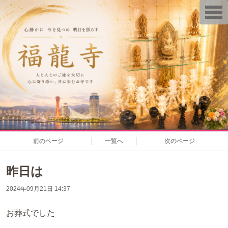
T
o
g
g
l
e
n
a
v
i
g
a
t
i
o
n
前のページ
一覧へ
次のページ
昨日は
2024年09月21日 14:37
お葬式でした